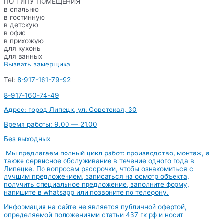
ПО ТИПУ ПОМЕЩЕНИЯ
в спальню
в гостинную
в детскую
в офис
в прихожую
для кухонь
для ванных
Вызвать замерщика
Tel:
8-917-161-79-92
8-917-160-74-49
Адрес: город Липецк, ул. Советская, 30
Время работы: 9.00 — 21.00
Без выходных
Мы предлагаем полный цикл работ: производство, монтаж, а
также сервисное обслуживание в течение одного года в
Липецке. По вопросам рассрочки, чтобы ознакомиться с
лучшим предложением, записаться на осмотр объекта,
получить специальное предложение, заполните форму,
напишите в whatsapp или позвоните по телефону.
Информация на сайте не является публичной офертой,
определяемой положениями статьи 437 гк рф и носит