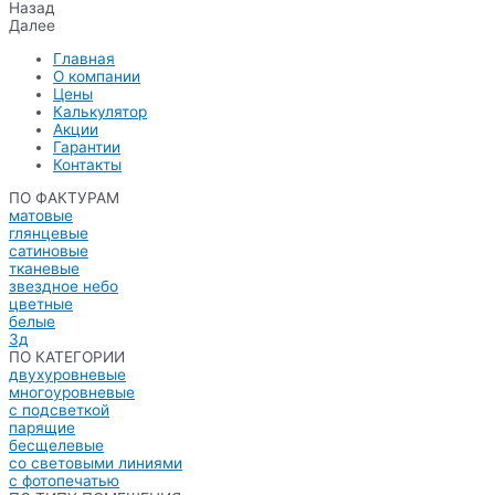
Назад
Далее
Главная
О компании
Цены
Калькулятор
Акции
Гарантии
Контакты
ПО ФАКТУРАМ
матовые
глянцевые
сатиновые
тканевые
звездное небо
цветные
белые
3д
ПО КАТЕГОРИИ
двухуровневые
многоуровневые
с подсветкой
парящие
бесщелевые
со световыми линиями
с фотопечатью