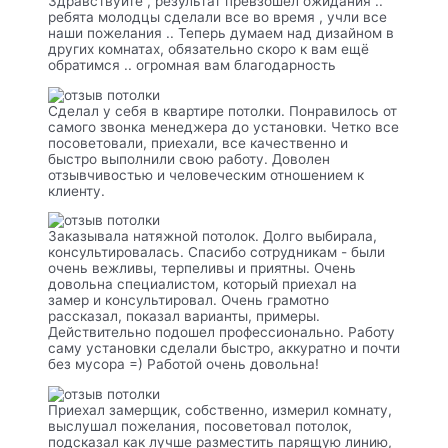
Здравствуйте , результат превзошел ожидания ..
ребята молодцы сделали все во время , учли все
наши пожелания .. Теперь думаем над дизайном в
других комнатах, обязательно скоро к вам ещё
обратимся .. огромная вам благодарность
Сделал у себя в квартире потолки. Понравилось от
самого звонка менеджера до установки. Четко все
посоветовали, приехали, все качественно и
быстро выполнили свою работу. Доволен
отзывчивостью и человеческим отношением к
клиенту.
Заказывала натяжной потолок. Долго выбирала,
консультировалась. Спасибо сотрудникам - были
очень вежливы, терпеливы и приятны. Очень
довольна специалистом, который приехал на
замер и консультировал. Очень грамотно
рассказал, показал варианты, примеры.
Действительно подошел профессионально. Работу
саму установки сделали быстро, аккуратно и почти
без мусора =) Работой очень довольна!
Приехал замерщик, собственно, измерил комнату,
выслушал пожелания, посоветовал потолок,
подсказал как лучше разместить парящую линию,